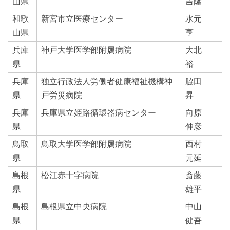
山県
吉隆
和歌
新宮市立医療センター
水元
山県
亨
兵庫
神戸大学医学部附属病院
大北
県
裕
兵庫
独立行政法人労働者健康福祉機構神
脇田
県
戸労災病院
昇
兵庫
兵庫県立姫路循環器病センター
向原
県
伸彦
鳥取
鳥取大学医学部附属病院
西村
県
元延
島根
松江赤十字病院
斎藤
県
雄平
島根
島根県立中央病院
中山
県
健吾