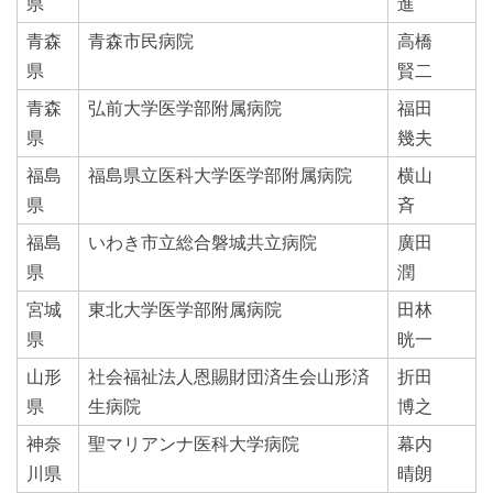
県
進
青森
青森市民病院
高橋
県
賢二
青森
弘前大学医学部附属病院
福田
県
幾夫
福島
福島県立医科大学医学部附属病院
横山
県
斉
福島
いわき市立総合磐城共立病院
廣田
県
潤
宮城
東北大学医学部附属病院
田林
県
晄一
山形
社会福祉法人恩賜財団済生会山形済
折田
県
生病院
博之
神奈
聖マリアンナ医科大学病院
幕内
川県
晴朗