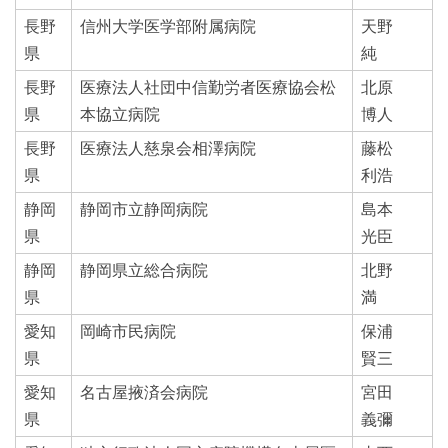
長野
信州大学医学部附属病院
天野
県
純
長野
医療法人社団中信勤労者医療協会松
北原
県
本協立病院
博人
長野
医療法人慈泉会相澤病院
藤松
県
利浩
静岡
静岡市立静岡病院
島本
県
光臣
静岡
静岡県立総合病院
北野
県
満
愛知
岡崎市民病院
保浦
県
賢三
愛知
名古屋掖済会病院
宮田
県
義彌