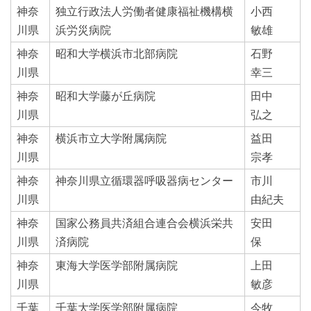
神奈
独立行政法人労働者健康福祉機構横
小西
川県
浜労災病院
敏雄
神奈
昭和大学横浜市北部病院
石野
川県
幸三
神奈
昭和大学藤が丘病院
田中
川県
弘之
神奈
横浜市立大学附属病院
益田
川県
宗孝
神奈
神奈川県立循環器呼吸器病センター
市川
川県
由紀夫
神奈
国家公務員共済組合連合会横浜栄共
安田
川県
済病院
保
神奈
東海大学医学部附属病院
上田
川県
敏彦
千葉
千葉大学医学部附属病院
今牧