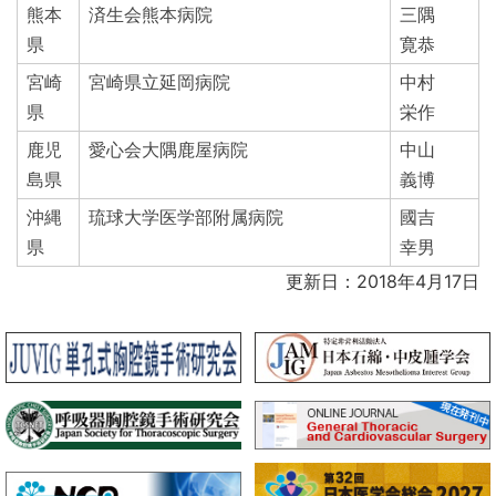
熊本
済生会熊本病院
三隅
県
寛恭
宮崎
宮崎県立延岡病院
中村
県
栄作
鹿児
愛心会大隅鹿屋病院
中山
島県
義博
沖縄
琉球大学医学部附属病院
國吉
県
幸男
更新日：2018年4月17日