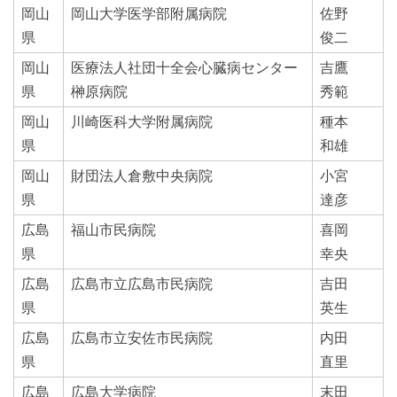
岡山
岡山大学医学部附属病院
佐野
県
俊二
岡山
医療法人社団十全会心臓病センター
吉鷹
県
榊原病院
秀範
岡山
川崎医科大学附属病院
種本
県
和雄
岡山
財団法人倉敷中央病院
小宮
県
達彦
広島
福山市民病院
喜岡
県
幸央
広島
広島市立広島市民病院
吉田
県
英生
広島
広島市立安佐市民病院
内田
県
直里
広島
広島大学病院
末田