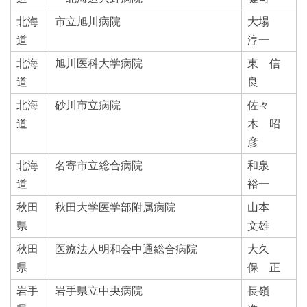
北海
市立旭川病院
大場
道
淳一
北海
旭川医科大学病院
東 信
道
良
北海
砂川市立病院
佐々
道
木 昭
彦
北海
名寄市立総合病院
和泉
道
裕一
秋田
秋田大学医学部附属病院
山本
県
文雄
秋田
医療法人明和会中通総合病院
大久
県
保 正
岩手
岩手県立中央病院
長嶺