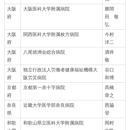
大阪
大阪医科大学附属病院
勝間
府
田 敬
弘
大阪
関西医科大学附属枚方病院
今村
府
洋二
大阪
八尾徳洲会総合病院
酒井
府
敬
大阪
独立行政法人労働者健康福祉機構大
谷口
府
阪労災病院
和博
京都
京都第一赤十字病院
髙橋
府
章之
奈良
近畿大学医学部奈良病院
西脇
県
登
和歌
和歌山県立医科大学附属病院
岡村