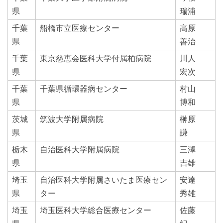
県
瑞浦
千葉
船橋市立医療センター
高原
県
善治
千葉
東京慈恵会医科大学付属柏病院
川人
県
宏次
千葉
千葉県循環器病センター
村山
県
博和
茨城
筑波大学附属病院
榊原
県
謙
栃木
自治医科大学附属病院
三澤
県
吉雄
埼玉
自治医科大学附属さいたま医療セン
安達
県
ター
秀雄
埼玉
埼玉医科大学総合医療センター
佐藤