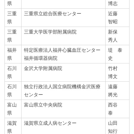
県
博志
三重
三重県立総合医療センター
近藤
県
智昭
三重
三重大学医学部附属病院
新保
県
秀人
福井
特定医療法人福井心臓血圧センター
堤 泰
県
福井循環器病院
史
石川
金沢大学附属病院
竹村
県
博文
石川
独立行政法人国立病院機構金沢医療
遠藤
県
センター
將光
富山
富山県立中央病院
西谷
県
泰
滋賀
滋賀県立成人病センター
山田
県
知行