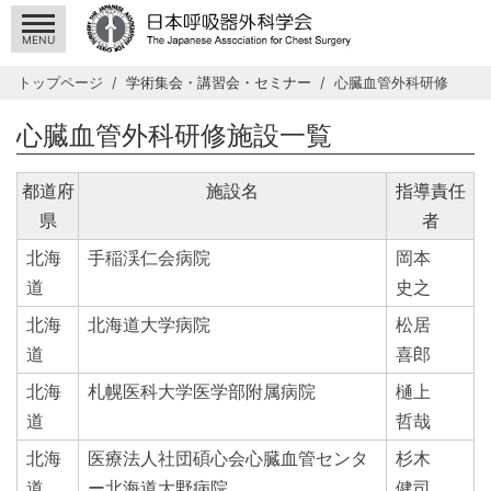
MENU
トップページ
学術集会・講習会・セミナー
心臓血管外科研修
心臓血管外科研修施設一覧
都道府
施設名
指導責任
県
者
北海
手稲渓仁会病院
岡本
道
史之
北海
北海道大学病院
松居
道
喜郎
北海
札幌医科大学医学部附属病院
樋上
道
哲哉
北海
医療法人社団碩心会心臓血管センタ
杉木
道
ー北海道大野病院
健司