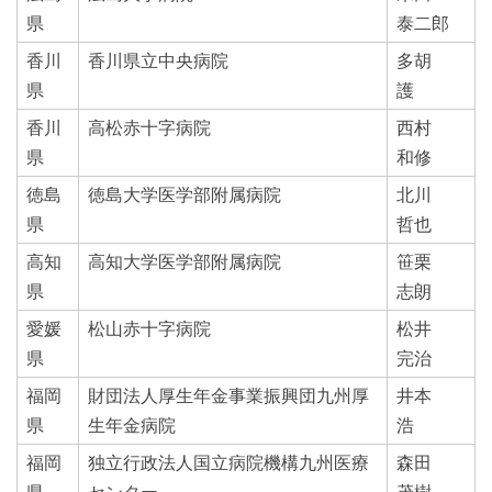
県
泰二郎
香川
香川県立中央病院
多胡
県
護
香川
高松赤十字病院
西村
県
和修
徳島
徳島大学医学部附属病院
北川
県
哲也
高知
高知大学医学部附属病院
笹栗
県
志朗
愛媛
松山赤十字病院
松井
県
完治
福岡
財団法人厚生年金事業振興団九州厚
井本
県
生年金病院
浩
福岡
独立行政法人国立病院機構九州医療
森田
県
センター
茂樹