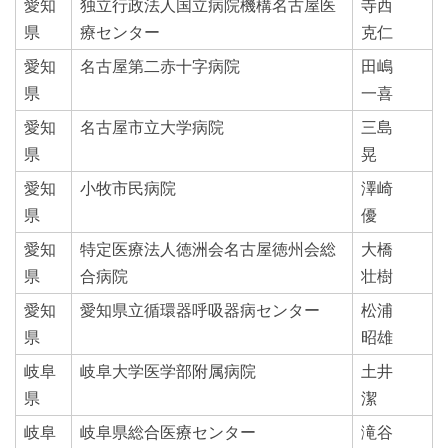
愛知
独立行政法人国立病院機構名古屋医
寺西
県
療センター
克仁
愛知
名古屋第二赤十字病院
田嶋
県
一喜
愛知
名古屋市立大学病院
三島
県
晃
愛知
小牧市民病院
澤崎
県
優
愛知
特定医療法人徳洲会名古屋徳州会総
大橋
県
合病院
壮樹
愛知
愛知県立循環器呼吸器病センター
松浦
県
昭雄
岐阜
岐阜大学医学部附属病院
土井
県
潔
岐阜
岐阜県総合医療センター
滝谷