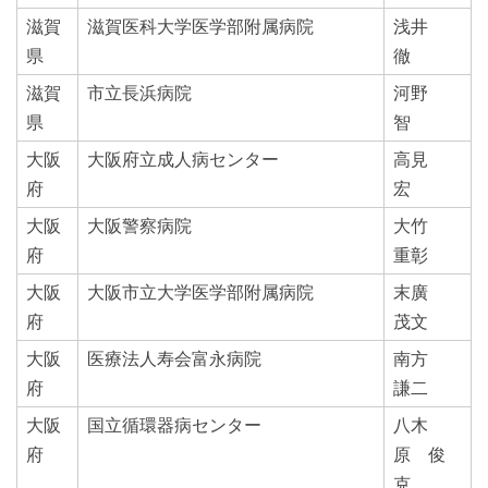
滋賀
滋賀医科大学医学部附属病院
浅井
県
徹
滋賀
市立長浜病院
河野
県
智
大阪
大阪府立成人病センター
高見
府
宏
大阪
大阪警察病院
大竹
府
重彰
大阪
大阪市立大学医学部附属病院
末廣
府
茂文
大阪
医療法人寿会富永病院
南方
府
謙二
大阪
国立循環器病センター
八木
府
原 俊
克