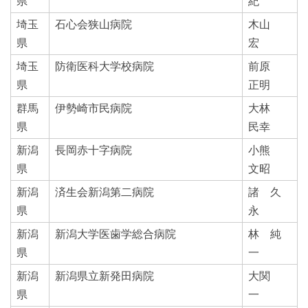
県
紀
埼玉
石心会狭山病院
木山
県
宏
埼玉
防衛医科大学校病院
前原
県
正明
群馬
伊勢崎市民病院
大林
県
民幸
新潟
長岡赤十字病院
小熊
県
文昭
新潟
済生会新潟第二病院
諸 久
県
永
新潟
新潟大学医歯学総合病院
林 純
県
一
新潟
新潟県立新発田病院
大関
県
一