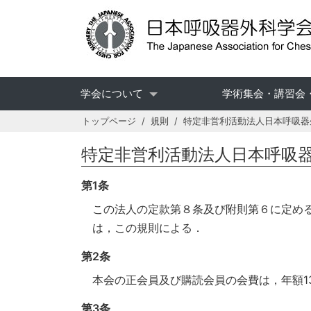
学会について
学術集会・講習会
トップページ
規則
特定非営利活動法人日本呼吸器
特定非営利活動法人日本呼吸
第1条
この法人の定款第８条及び附則第６に定め
は，この規則による．
第2条
本会の正会員及び購読会員の会費は，年額13
第3条