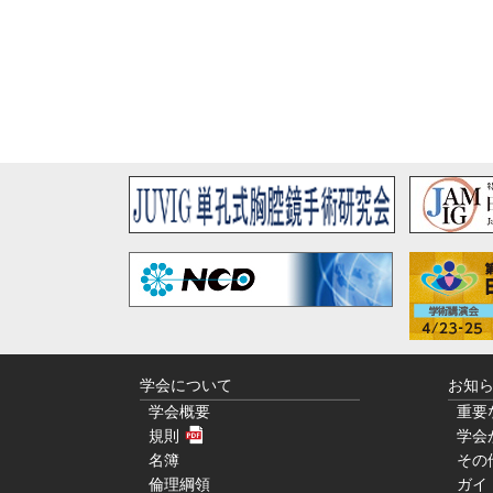
学会について
お知
学会概要
重要
規則
学会
名簿
その
倫理綱領
ガイ