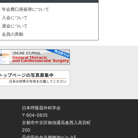
年会費口座振替について
入会について
退会について
会員の異動
日本呼吸器外科学会
〒604-0835
京都市中京区御池通高倉西入高宮町
200
千代田生命京都御池ビル３F