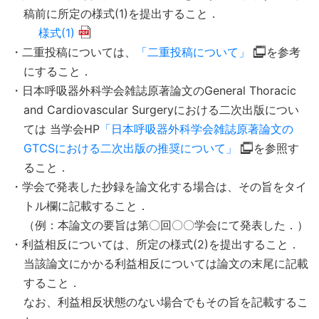
稿前に所定の様式(1)を提出すること．
様式(1)
・二重投稿については、
「二重投稿について」
を参考
にすること．
・日本呼吸器外科学会雑誌原著論文のGeneral Thoracic
and Cardiovascular Surgeryにおける二次出版につい
ては 当学会HP
「日本呼吸器外科学会雑誌原著論文の
GTCSにおける二次出版の推奨について」
を参照す
ること．
・学会で発表した抄録を論文化する場合は、その旨をタイ
トル欄に記載すること．
（例：本論文の要旨は第〇回〇〇学会にて発表した．）
・利益相反については、所定の様式(2)を提出すること．
当該論文にかかる利益相反については論文の末尾に記載
すること．
なお、利益相反状態のない場合でもその旨を記載するこ