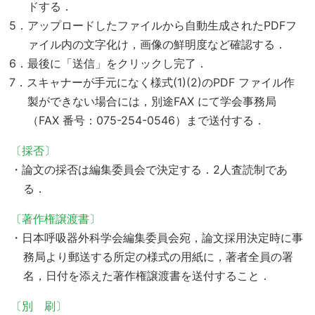
ドする．
5．アップロードしたファイルから自動生成されたPDFフ
ァイル内の文字化け，画像の鮮明度など確認する．
6．最後に「送信」をクリックし完了．
7．スキャナーが手元になく様式(1)(2)のPDF ファイル作
製ができない場合には，別途FAX にて学会事務局
（FAX 番号：075-254-0546）まで送付する．
〔採否〕
・論文の採否は編集委員会で決定する．2人査読制であ
る．
〔著作権譲渡書〕
・日本呼吸器外科学会編集委員会宛，論文採用決定時に事
務局より郵送する所定の様式の用紙に，著者全員の署
名，日付を添えた著作権譲渡書を送付すること．
〔別 刷〕