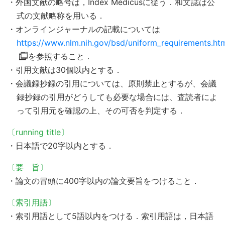
・外国文献の略号は，Index Medicusに従う．和文誌は公
式の文献略称を用いる．
・オンラインジャーナルの記載については
https://www.nlm.nih.gov/bsd/uniform_requirements.ht
を参照すること．
・引用文献は30個以内とする．
・会議録抄録の引用については、原則禁止とするが、会議
録抄録の引用がどうしても必要な場合には、査読者によ
って引用元を確認の上、その可否を判定する．
〔running title〕
・日本語で20字以内とする．
〔要 旨〕
・論文の冒頭に400字以内の論文要旨をつけること．
〔索引用語〕
・索引用語として5語以内をつける．索引用語は，日本語