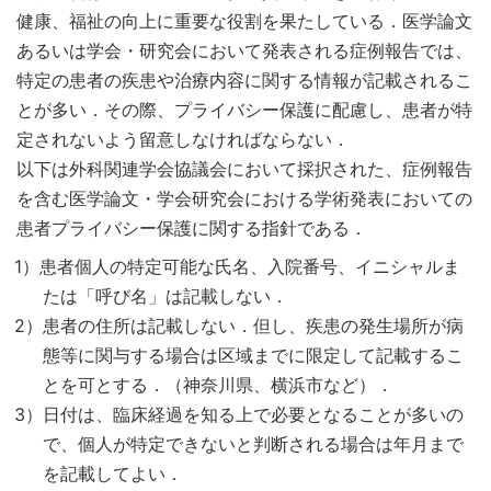
健康、福祉の向上に重要な役割を果たしている．医学論文
あるいは学会・研究会において発表される症例報告では、
特定の患者の疾患や治療内容に関する情報が記載されるこ
とが多い．その際、プライバシー保護に配慮し、患者が特
定されないよう留意しなければならない．
以下は外科関連学会協議会において採択された、症例報告
を含む医学論文・学会研究会における学術発表においての
患者プライバシー保護に関する指針である．
1）患者個人の特定可能な氏名、入院番号、イニシャルま
たは「呼び名」は記載しない．
2）患者の住所は記載しない．但し、疾患の発生場所が病
態等に関与する場合は区域までに限定して記載するこ
とを可とする．（神奈川県、横浜市など）．
3）日付は、臨床経過を知る上で必要となることが多いの
で、個人が特定できないと判断される場合は年月まで
を記載してよい．