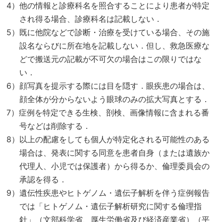
4）他の情報と診療科名を照合することにより患者が特定
され得る場合、診療科名は記載しない．
5）既に他院などで診断・治療を受けている場合、その施
設名ならびに所在地を記載しない．但し、救急医療な
どで搬送元の記載が不可欠の場合はこの限りではな
い．
6）顔写真を提示する際には目を隠す．眼疾患の場合は、
顔全体が分からないよう眼球のみの拡大写真とする．
7）症例を特定できる生検、剖検、画像情報に含まれる番
号などは削除する．
8）以上の配慮をしても個人が特定化される可能性のある
場合は、発表に関する同意を患者自身（または遺族か
代理人、小児では保護者）から得るか、倫理委員会の
承認を得る．
9）遺伝性疾患やヒトゲノム・遺伝子解析を伴う症例報告
では「ヒトゲノム・遺伝子解析研究に関する倫理指
針」（文部科学省、厚生労働省及び経済産業省）（平