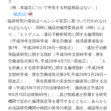
と．
（例：本論文について申告する利益相反はない．）
様式(2)
・臨床研究の場合はヘルシンキ宣言に基づいて行われなけ
ればならない．同時に施設内倫理委員会等（IRB）によ
り，「ヒトゲノム・遺伝子解析研究に関する倫理指針
（平成16年文部科学省・厚生労働省・経済産業省告示
第1号， 平成29年2月28日一部改正）」，「遺伝子治療
等臨床研究に関する指針（平成16年文部科学省・厚生
労働省告示第2号, 平成29年4月7日一部改正）」，「人
を対象とする医学系研究に関する倫理指針（平成26年
文部科学省・厚生労働省告示第3号,平成29年2月28日一
部改正）」，「再生医療等の安全性の確保等に関する法
律（平成25年11月27日法律第85号， 最終改正平成26
年6月13日法律第69号）」，及び投稿者が所属する研究
機関で定めた倫理規定等を遵守するとともに，あらかじ
め当該研究機関や病院の長等の承認，届出，確認等が必