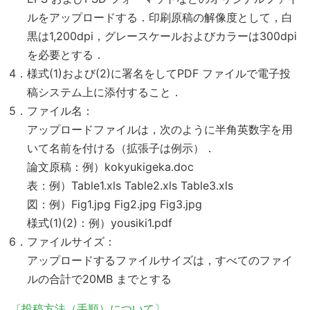
ルをアップロードする．印刷原稿の解像度として，白
黒は1,200dpi，グレースケールおよびカラーは300dpi
を必要とする．
4．様式(1)および(2)に署名をしてPDF ファイルで電子投
稿システム上に添付すること．
5．ファイル名：
アップロードファイルは，次のように半角英数字を用
いて名前を付ける（拡張子は例示）．
論文原稿：例）kokyukigeka.doc
表：例）Table1.xls Table2.xls Table3.xls
図：例）Fig1.jpg Fig2.jpg Fig3.jpg
様式(1)(2)：例）yousiki1.pdf
6．ファイルサイズ：
アップロードするファイルサイズは，すべてのファイ
ルの合計で20MB までとする
〔投稿方法（手順）について〕