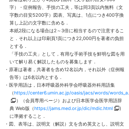
字）・症例報告、手技の工夫，等は同3頁以内無料（文
字数の目安5200字）図表、写真は、1点につき400字換
算し上記の文字数に含める．
本紙2段になる場合は2～3倍に相当するので注意するこ
と．それ以上は印刷頁1頁につき22,000円を著者の負担
とする．
「手技の工夫」として，有用な手術手技を鮮明な図を用
いて解り易く解説したものを募集します．
・原著は著者，共著者を含め12名以内，それ以外（症例報
告等）は6名以内とする．
・医学用語は，日本呼吸器外科学会呼吸器外科用語集
（
https://center6.umin.ac.jp/oasis/jacs/words/words_a
）（会員専用ページ）および日本医学会医学用語辞
典 Web版（
https://jams.med.or.jp/dic/mdic.html
)
に準拠すること．
・図、表等は、説明文（解説）文を含め英文とし、説明文