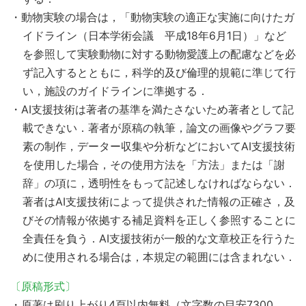
・動物実験の場合は，「動物実験の適正な実施に向けたガ
イドライン（日本学術会議 平成18年6月1日）」など
を参照して実験動物に対する動物愛護上の配慮などを必
ず記入するとともに，科学的及び倫理的規範に準じて行
い，施設のガイドラインに準拠する．
・AI支援技術は著者の基準を満たさないため著者として記
載できない．著者が原稿の執筆，論文の画像やグラフ要
素の制作，データー収集や分析などにおいてAI支援技術
を使用した場合，その使用方法を「方法」または「謝
辞」の項に，透明性をもって記述しなければならない．
著者はAI支援技術によって提供された情報の正確さ，及
びその情報が依拠する補足資料を正しく参照することに
全責任を負う．AI支援技術が一般的な文章校正を行うた
めに使用される場合は，本規定の範囲には含まれない．
〔原稿形式〕
・原著は刷り上がり4頁以内無料（文字数の目安7300