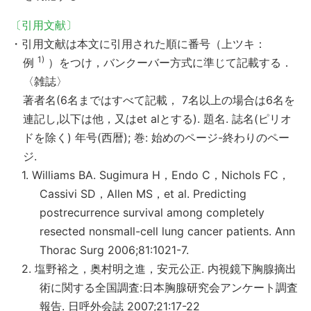
〔引用文献〕
・引用文献は本文に引用された順に番号（上ツキ：
1)
例
）をつけ，バンクーバー方式に準じて記載する．
〈雑誌〉
著者名(6名まではすべて記載， 7名以上の場合は6名を
連記し,以下は他，又はet alとする). 題名. 誌名(ピリオ
ドを除く) 年号(西暦); 巻: 始めのページ-終わりのペー
ジ.
1. Williams BA. Sugimura H，Endo C，Nichols FC，
Cassivi SD，Allen MS，et al. Predicting
postrecurrence survival among completely
resected nonsmall-cell lung cancer patients. Ann
Thorac Surg 2006;81:1021-7.
2. 塩野裕之，奥村明之進，安元公正. 内視鏡下胸腺摘出
術に関する全国調査:日本胸腺研究会アンケート調査
報告. 日呼外会誌 2007;21:17-22