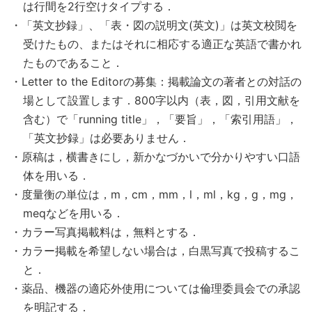
は行間を2行空けタイプする．
・「英文抄録」、「表・図の説明文(英文)」は英文校閲を
受けたもの、またはそれに相応する適正な英語で書かれ
たものであること．
・Letter to the Editorの募集：掲載論文の著者との対話の
場として設置します．800字以内（表，図，引用文献を
含む）で「running title」，「要旨」，「索引用語」，
「英文抄録」は必要ありません．
・原稿は，横書きにし，新かなづかいで分かりやすい口語
体を用いる．
・度量衡の単位は，m，cm，mm，l，ml，kg，g，mg，
meqなどを用いる．
・カラー写真掲載料は，無料とする．
・カラー掲載を希望しない場合は，白黒写真で投稿するこ
と．
・薬品、機器の適応外使用については倫理委員会での承認
を明記する．