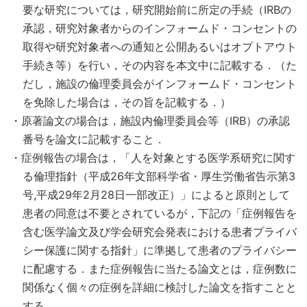
要な研究については，研究開始前に所定の手続（IRBの
承認，研究対象者からのインフォームド・コンセントの
取得や研究対象者への通知と公開あるいはオプトアウト
手続き等）を行い，その内容を本文中に記載する．（た
だし，施設の倫理委員会がインフォームド・コンセント
を免除した場合は，その旨を記載する．）
・原著論文の場合は，施設内倫理委員会等（IRB）の承認
番号を論文に記載すること．
・症例報告の場合は，「人を対象とする医学系研究に関す
る倫理指針（平成26年文部科学省・厚生労働省告示第3
号,平成29年2月28日一部改正）」によると原則として
患者の同意は不要とされているが，下記の「症例報告を
含む医学論文及び学会研究会発表における患者プライバ
シー保護に関する指針」に準拠して患者のプライバシー
に配慮する．また症例報告に当たる論文とは，症例数に
関係なく個々の症例を詳細に検討した論文を指すことと
する．