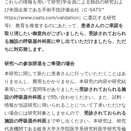
これらの情報を用いて研究(学会員による独自の研究およ
び米国企業である手術手技評価会社（C-SATS™
https://www.csats.com/validation）に委託する研究
等)、教育を推進するのにあたって、
患者さんのご承諾を
取り消したい御意向がございましたら、受診されておられ
る施設の呼吸器外科医に申し出ていただけましたら、ただ
ちに対応致します。
研究への参加辞退をご希望の場合
本研究に関して新たに患者さんに行っていただくことはあ
りませんし、費用もかかりません。本研究の内容や研究結
果等について質問等がありましたら
受診されておられる施
設の呼吸器外科医
まで問い合わせください。また、試料・
情報が当該研究に用いられることについて了承いただけな
い場合には研究対象としませんので、
受診されておられる
施設の呼吸器外科医
まで申し出ください。本研究は、研究
代表機関である岐阜大学大学院医学系研究科医学研究等倫