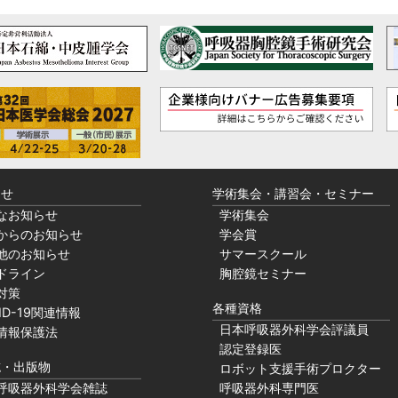
らせ
学術集会・講習会・セミナー
なお知らせ
学術集会
からのお知らせ
学会賞
他のお知らせ
サマースクール
ドライン
胸腔鏡セミナー
対策
各種資格
ID-19関連情報
日本呼吸器外科学会評議員
情報保護法
認定登録医
誌・出版物
ロボット支援手術プロクター
呼吸器外科学会雑誌
呼吸器外科専門医