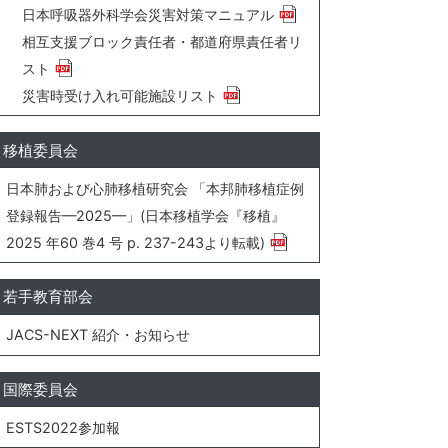
日本呼吸器外科学会災害対策マニュアル
相互支援ブロック責任者・都道府県責任者リ
スト
災害時受け入れ可能施設リスト
移植委員会
日本肺および心肺移植研究会 「本邦肺移植症例
登録報告—2025—」(日本移植学会『移植』
2025 年60 巻4 号 p. 237-243より転載)
若手教育部会
JACS-NEXT 紹介・お知らせ
国際委員会
ESTS2022参加報