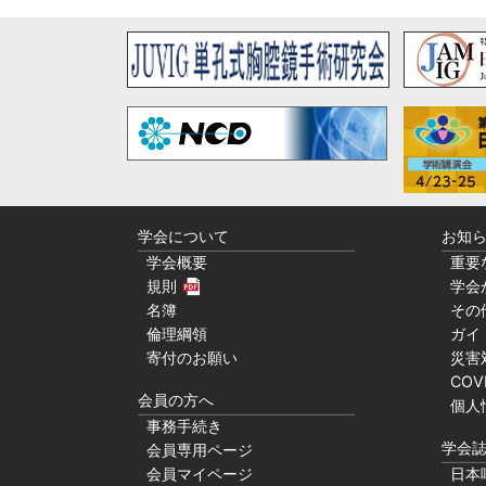
学会について
お知
学会概要
重要
規則
学会
名簿
その
倫理綱領
ガイ
寄付のお願い
災害
COV
会員の方へ
個人
事務手続き
学会
会員専用ページ
会員マイページ
日本